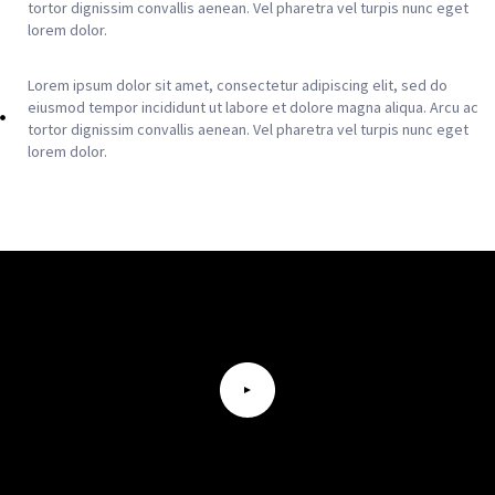
tortor dignissim convallis aenean. Vel pharetra vel turpis nunc eget
lorem dolor.
Lorem ipsum dolor sit amet, consectetur adipiscing elit, sed do
eiusmod tempor incididunt ut labore et dolore magna aliqua. Arcu ac
tortor dignissim convallis aenean. Vel pharetra vel turpis nunc eget
lorem dolor.