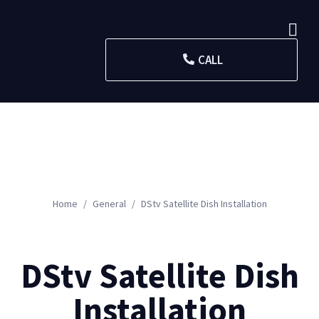
CALL
Home
General
DStv Satellite Dish Installation
DStv Satellite Dish
Installation