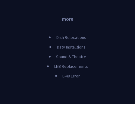
more
Dish Relocations
Dstv Installtions
Sound & Theatre
LNB Replacements
E-48 Error