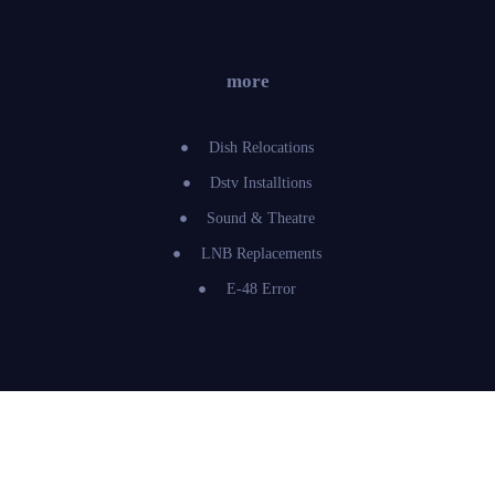
more
Dish Relocations
Dstv Installtions
Sound & Theatre
LNB Replacements
E-48 Error