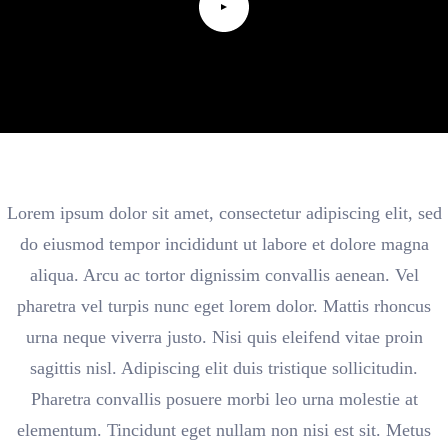
Lorem ipsum dolor sit amet, consectetur adipiscing elit, sed
do eiusmod tempor incididunt ut labore et dolore magna
aliqua. Arcu ac tortor dignissim convallis aenean. Vel
pharetra vel turpis nunc eget lorem dolor. Mattis rhoncus
urna neque viverra justo. Nisi quis eleifend vitae proin
sagittis nisl. Adipiscing elit duis tristique sollicitudin.
Pharetra convallis posuere morbi leo urna molestie at
elementum. Tincidunt eget nullam non nisi est sit. Metus